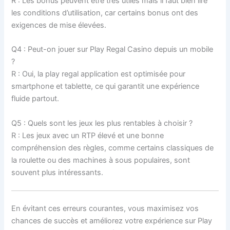
R : Les bonus peuvent être très utiles mais il faut bien lire
les conditions d’utilisation, car certains bonus ont des
exigences de mise élevées.
Q4 : Peut-on jouer sur Play Regal Casino depuis un mobile
?
R : Oui, la play regal application est optimisée pour
smartphone et tablette, ce qui garantit une expérience
fluide partout.
Q5 : Quels sont les jeux les plus rentables à choisir ?
R : Les jeux avec un RTP élevé et une bonne
compréhension des règles, comme certains classiques de
la roulette ou des machines à sous populaires, sont
souvent plus intéressants.
En évitant ces erreurs courantes, vous maximisez vos
chances de succès et améliorez votre expérience sur Play