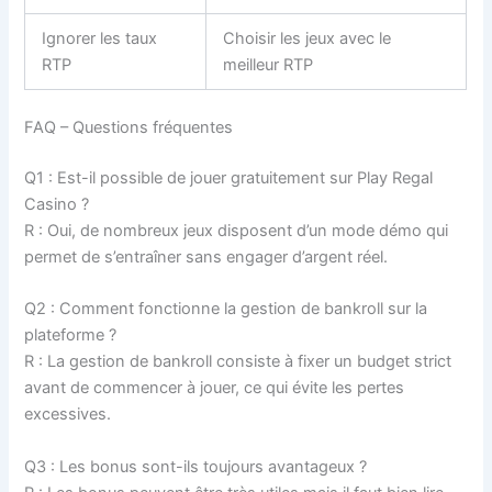
Ignorer les taux
Choisir les jeux avec le
RTP
meilleur RTP
FAQ – Questions fréquentes
Q1 : Est-il possible de jouer gratuitement sur Play Regal
Casino ?
R : Oui, de nombreux jeux disposent d’un mode démo qui
permet de s’entraîner sans engager d’argent réel.
Q2 : Comment fonctionne la gestion de bankroll sur la
plateforme ?
R : La gestion de bankroll consiste à fixer un budget strict
avant de commencer à jouer, ce qui évite les pertes
excessives.
Q3 : Les bonus sont-ils toujours avantageux ?