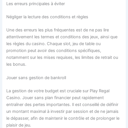
Les erreurs principales à éviter
Négliger la lecture des conditions et règles
Une des erreurs les plus fréquentes est de ne pas lire
attentivement les termes et conditions des jeux, ainsi que
les règles du casino. Chaque slot, jeu de table ou
promotion peut avoir des conditions spécifiques,
notamment sur les mises requises, les limites de retrait ou
les bonus.
Jouer sans gestion de bankroll
La gestion de votre budget est cruciale sur Play Regal
Casino. Jouer sans plan financier peut rapidement
entraîner des pertes importantes. Il est conseillé de définir
un montant maximal à investir par session et de ne jamais
le dépasser, afin de maintenir le contrôle et de prolonger le
plaisir de jeu.