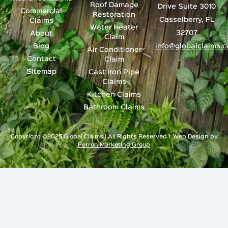
Roof Damage
Drive Suite 3010
Commercial
Restoration
Casselberry, FL
Claims
Water Heater
32707
About
Claim
Blog
info@globalclaims.
Air Conditioner
Contact
Claim
Sitemap
Cast Iron Pipe
Claims
Kitchen Claims
Bathroom Claims
Copyright ©2025 Global Claims | All Rights Reserved | Web Design by
Perron Marketing Group