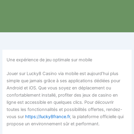
Une expérience de jeu optimale sur mobile
Jouer sur Lucky8 Casino via mobile est aujourd’hui plus
simple que jamais grâce à ses applications dédiées pour
Android et iOS. Que vous soyez en déplacement ou
confortablement installé, profiter des jeux de casino en
ligne est accessible en quelques clics. Pour découvrir
toutes les fonctionnalités et possibilités offertes, rendez-
vous sur
https://lucky8france.fr
, la plateforme officielle qui
propose un environnement sûr et performant.