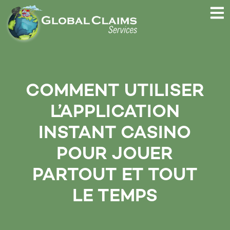
Skip
to
content
COMMENT UTILISER
L’APPLICATION
INSTANT CASINO
POUR JOUER
PARTOUT ET TOUT
LE TEMPS