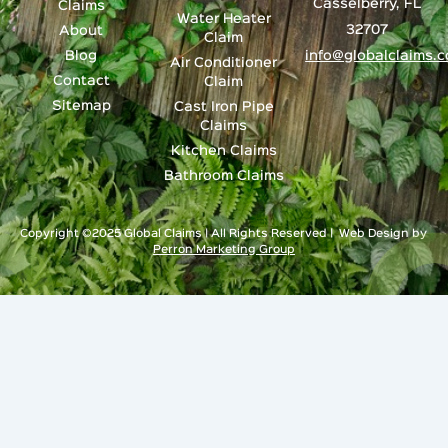
Casselberry, FL
Claims
Water Heater
32707
About
Claim
Blog
info@globalclaims.
Air Conditioner
Contact
Claim
Sitemap
Cast Iron Pipe
Claims
Kitchen Claims
Bathroom Claims
Copyright ©2025 Global Claims | All Rights Reserved | Web Design by
Perron Marketing Group