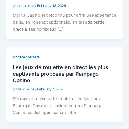
global-claims
/
February 18, 2026
Malina Casino est reconnu pour offrir une expérience
de jeu en ligne exceptionnelle, en grande partie
grâce à ses nombreux […]
Uncategorized
Les jeux de roulette en direct les plus
captivants proposés par Pampago
Casino
global-claims
/
February 4, 2026
Découvrez l’univers des roulettes en live chez
Pampago Casino Le casino en ligne Pampago
Casino se distingue par une offre