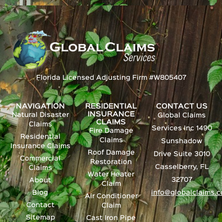
Florida Licensed Adjusting Firm #W805407
NAVIGATION
RESIDENTIAL
CONTACT US
INSURANCE
Natural Disaster
Global Claims
CLAIMS
Claims
Services Inc 1490
Fire Damage
Residential
Claims
Sunshadow
Insurance Claims
Roof Damage
Drive Suite 3010
Commercial
Restoration
Casselberry, FL
Claims
Water Heater
32707
About
Claim
Blog
info@globalclaims.
Air Conditioner
Contact
Claim
Sitemap
Cast Iron Pipe