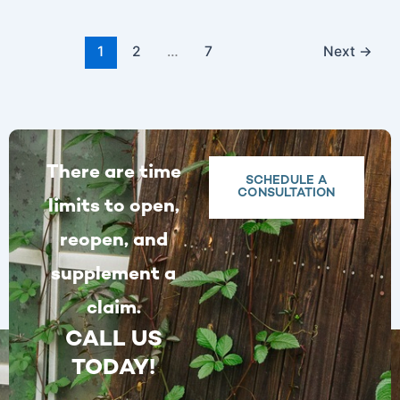
1
2
…
7
Next
→
There are time
SCHEDULE A
CONSULTATION
limits to open,
reopen, and
supplement a
claim.
CALL US
TODAY!