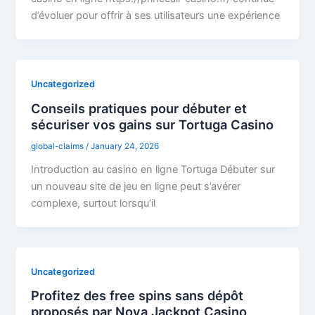
d’évoluer pour offrir à ses utilisateurs une expérience
Uncategorized
Conseils pratiques pour débuter et
sécuriser vos gains sur Tortuga Casino
global-claims
/
January 24, 2026
Introduction au casino en ligne Tortuga Débuter sur
un nouveau site de jeu en ligne peut s’avérer
complexe, surtout lorsqu’il
Uncategorized
Profitez des free spins sans dépôt
proposés par Nova Jackpot Casino