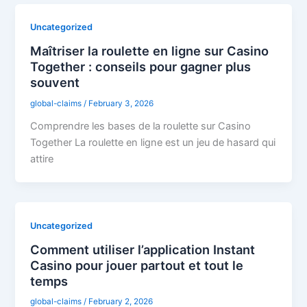
Uncategorized
Maîtriser la roulette en ligne sur Casino
Together : conseils pour gagner plus
souvent
global-claims
/
February 3, 2026
Comprendre les bases de la roulette sur Casino
Together La roulette en ligne est un jeu de hasard qui
attire
Uncategorized
Comment utiliser l’application Instant
Casino pour jouer partout et tout le
temps
global-claims
/
February 2, 2026