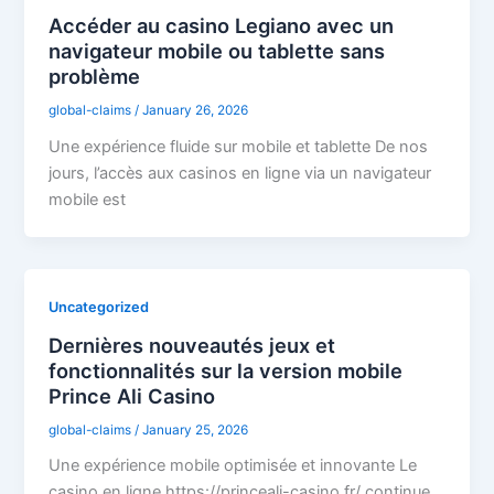
Accéder au casino Legiano avec un
navigateur mobile ou tablette sans
problème
global-claims
/
January 26, 2026
Une expérience fluide sur mobile et tablette De nos
jours, l’accès aux casinos en ligne via un navigateur
mobile est
Uncategorized
Dernières nouveautés jeux et
fonctionnalités sur la version mobile
Prince Ali Casino
global-claims
/
January 25, 2026
Une expérience mobile optimisée et innovante Le
casino en ligne https://princeali-casino.fr/ continue